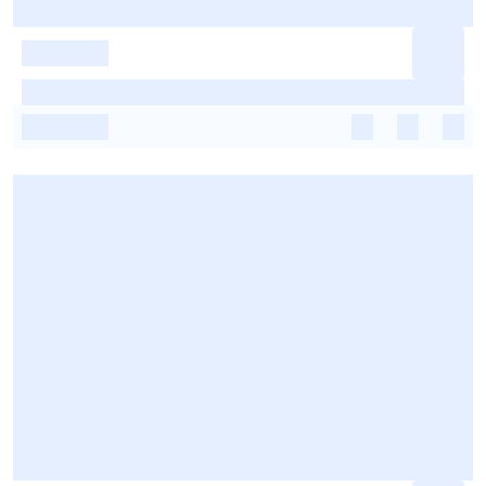
-
-
-
-
-
-