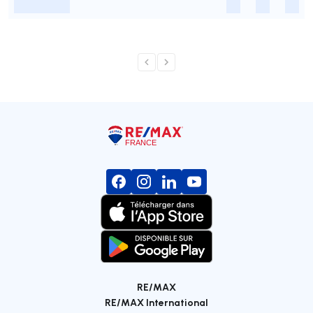
-
-
-
-
RE/MAX
RE/MAX International