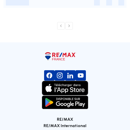
-
-
-
-
RE/MAX
RE/MAX International