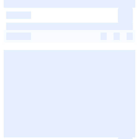
-
-
-
-
-
-