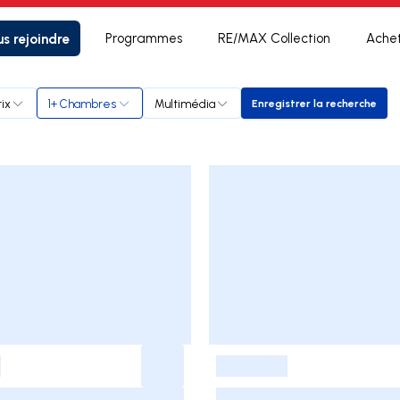
s rejoindre
Programmes
RE/MAX Collection
Ache
rix
1+ Chambres
Multimédia
Enregistrer la recherche
Enregistrer la r
-
-