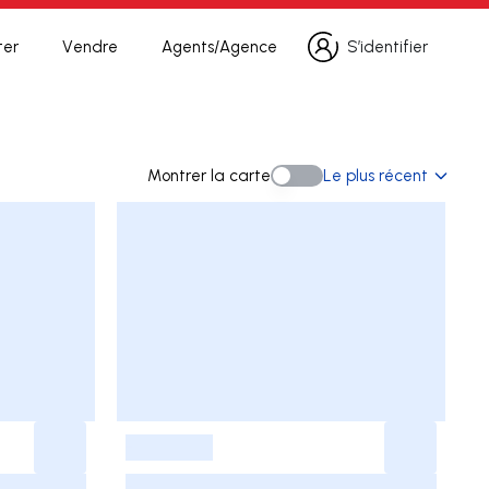
ter
Vendre
Agents/Agence
S’identifier
S’identifier
echerche
Montrer la carte
Le plus récent
Montrer la carte
-
-