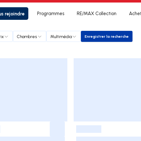
s rejoindre
Programmes
RE/MAX Collection
Ache
rix
Chambres
Multimédia
Enregistrer la recherche
Enregistrer la rec
-
-