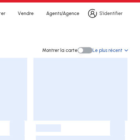
ter
Vendre
Agents/Agence
S’identifier
S’identifier
herche
Montrer la carte
Le plus récent
Montrer la carte
-
-