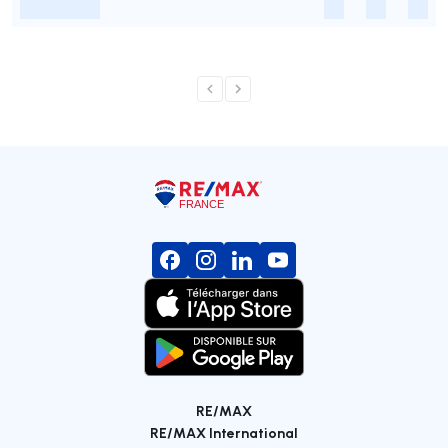
-
-
-
-
RE/MAX
RE/MAX International