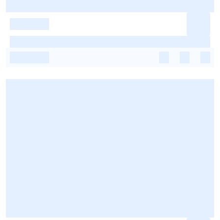
-
-
-
-
-
-