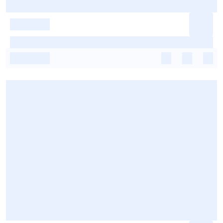
-
-
-
-
-
-