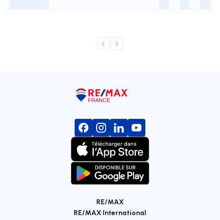
-
-
-
-
RE/MAX
RE/MAX International