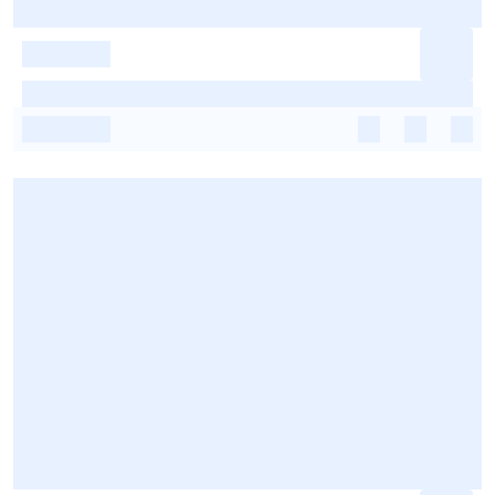
-
-
-
-
-
-