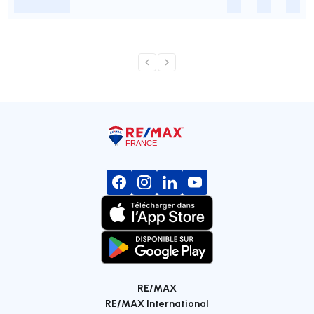
-
-
-
-
RE/MAX
RE/MAX International