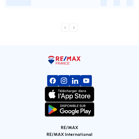
-
-
-
-
RE/MAX
RE/MAX International