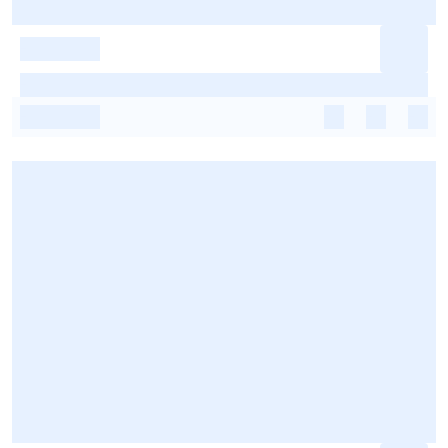
-
-
-
-
-
-