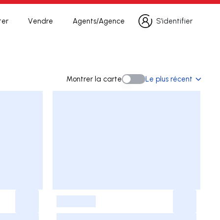
ter
Vendre
Agents/Agence
S’identifier
S’identifier
herche
Montrer la carte
Le plus récent
Montrer la carte
-
-