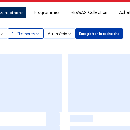
s rejoindre
Programmes
RE/MAX Collection
Ache
4+ Chambres
Multimédia
Enregistrer la recherche
Enregistrer la rec
-
-