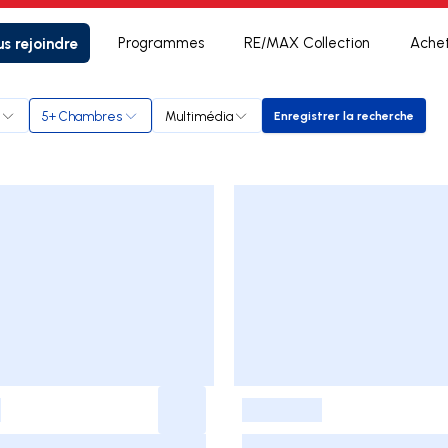
s rejoindre
Programmes
RE/MAX Collection
Ache
5+ Chambres
Multimédia
Enregistrer la recherche
Enregistrer la rec
-
-