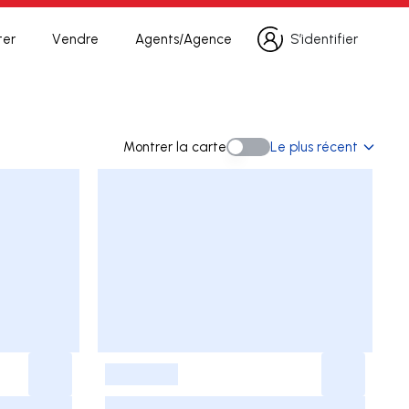
ter
Vendre
Agents/Agence
S’identifier
S’identifier
herche
Montrer la carte
Le plus récent
Montrer la carte
-
-