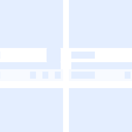
-
-
-
-
-
-
-