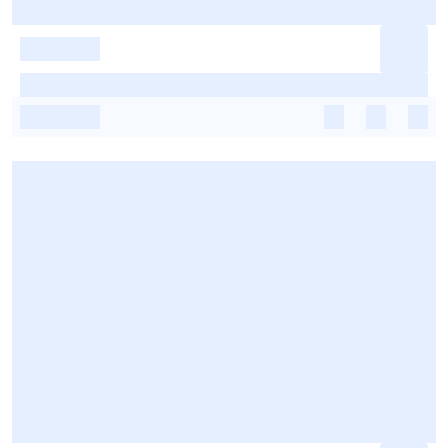
-
-
-
-
-
-