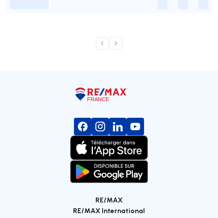
-
-
-
-
RE/MAX
RE/MAX International