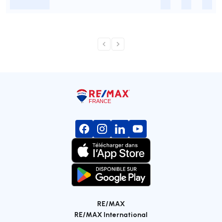
-
-
-
-
RE/MAX
RE/MAX International