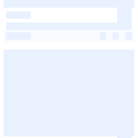
-
-
-
-
-
-