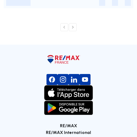
-
-
-
-
RE/MAX
RE/MAX International