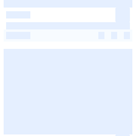
-
-
-
-
-
-