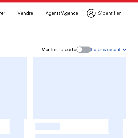
ter
Vendre
Agents/Agence
S’identifier
S’identifier
erche
Montrer la carte
Le plus récent
Montrer la carte
-
-