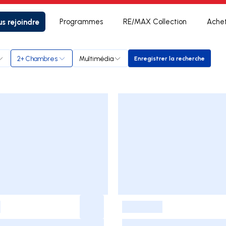
s rejoindre
Programmes
RE/MAX Collection
Ache
2+ Chambres
Multimédia
Enregistrer la recherche
Enregistrer la rech
-
-