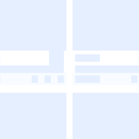
-
-
-
-
-
-
-