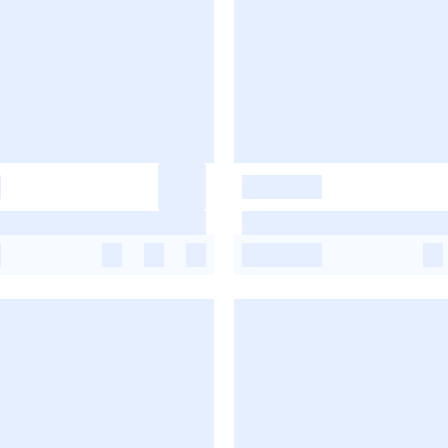
-
-
-
-
-
-
-