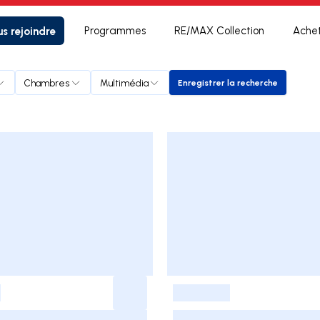
s rejoindre
Programmes
RE/MAX Collection
Ache
Chambres
Multimédia
Enregistrer la recherche
Enregistrer la recherc
-
-