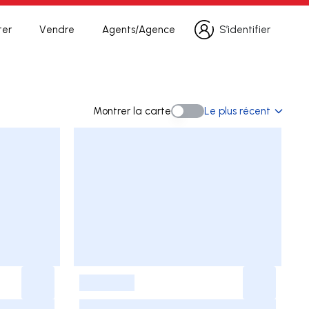
ter
Vendre
Agents/Agence
S’identifier
S’identifier
he
Montrer la carte
Le plus récent
Montrer la carte
-
-