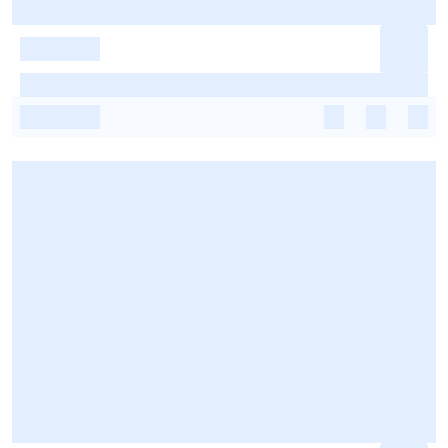
-
-
-
-
-
-