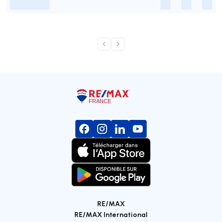
-
-
-
-
RE/MAX
RE/MAX International