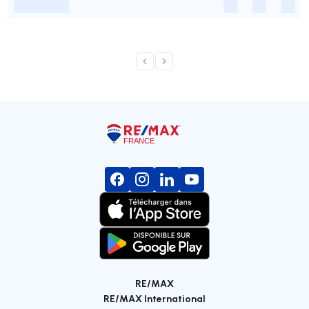
-
-
-
-
RE/MAX
RE/MAX International