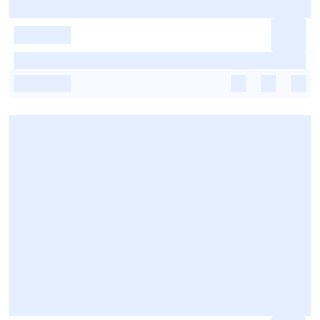
-
-
-
-
-
-