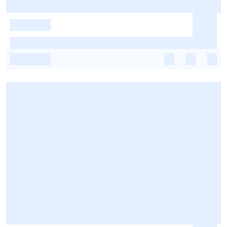
-
-
-
-
-
-