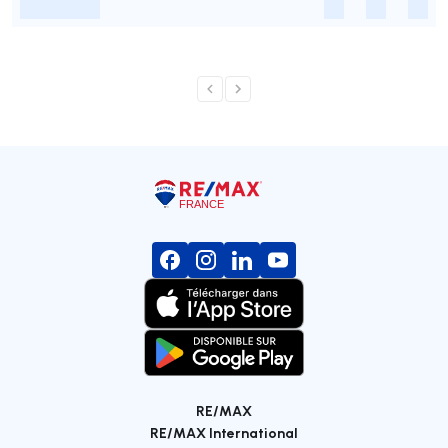
-
-
-
-
RE/MAX
RE/MAX International