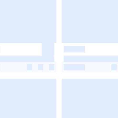
-
-
-
-
-
-
-