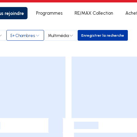
s rejoindre
Programmes
RE/MAX Collection
Ache
5+ Chambres
Multimédia
Enregistrer la recherche
Enregistrer la rech
-
-