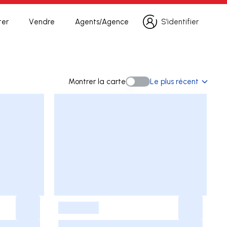
ter
Vendre
Agents/Agence
S’identifier
S’identifier
erche
Montrer la carte
Le plus récent
Montrer la carte
-
-