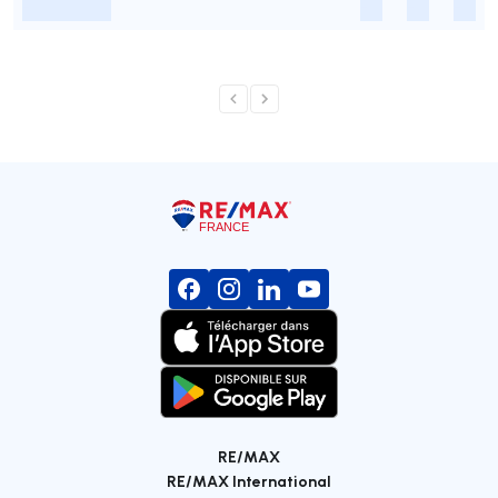
-
-
-
-
RE/MAX
RE/MAX International