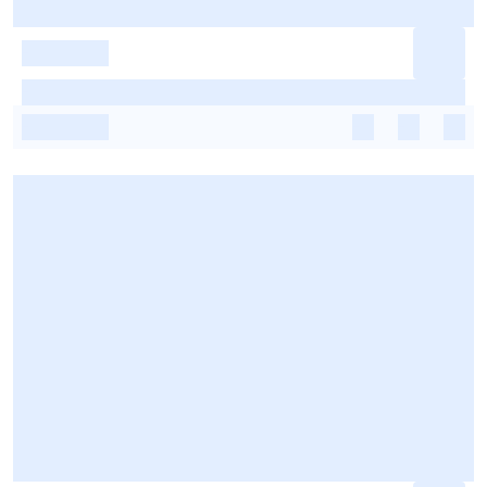
-
-
-
-
-
-