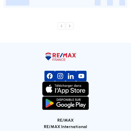
-
-
-
-
RE/MAX
RE/MAX International