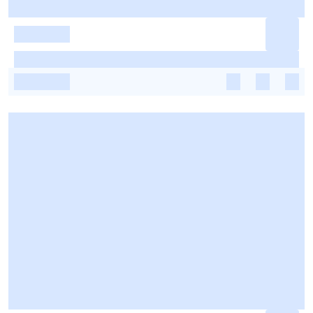
-
-
-
-
-
-