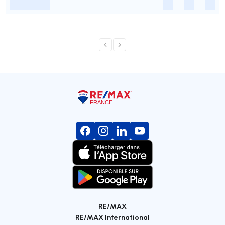
-
-
-
-
RE/MAX
RE/MAX International