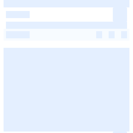
-
-
-
-
-
-