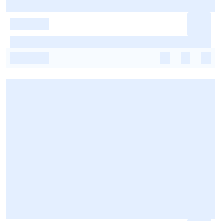
-
-
-
-
-
-