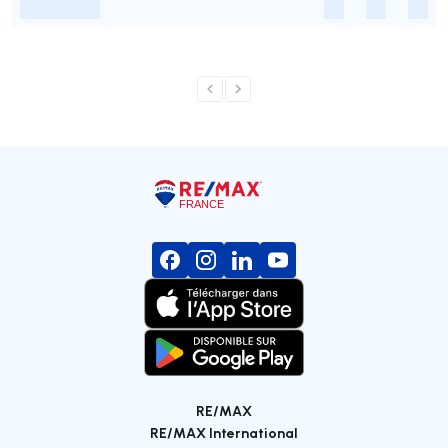
-
-
-
-
RE/MAX
RE/MAX International