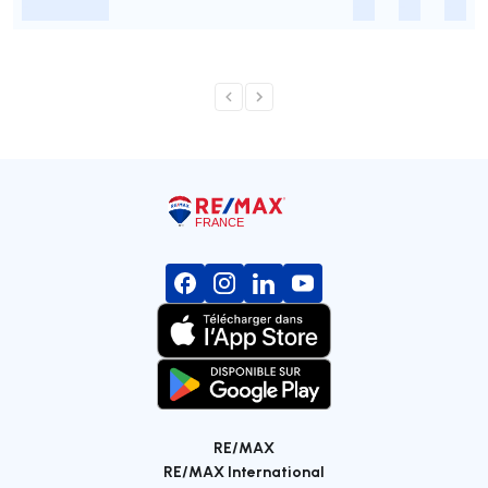
-
-
-
-
RE/MAX
RE/MAX International