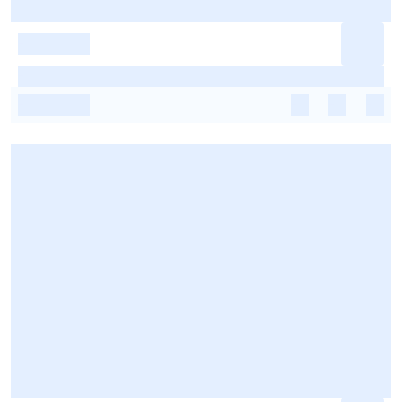
-
-
-
-
-
-