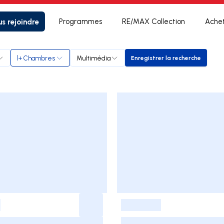
s rejoindre
Programmes
RE/MAX Collection
Ache
1+ Chambres
Multimédia
Enregistrer la recherche
Enregistrer la reche
-
-