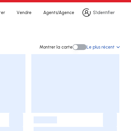
ter
Vendre
Agents/Agence
S’identifier
S’identifier
rche
Montrer la carte
Le plus récent
Montrer la carte
-
-