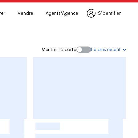
ter
Vendre
Agents/Agence
S’identifier
S’identifier
erche
Montrer la carte
Le plus récent
Montrer la carte
-
-