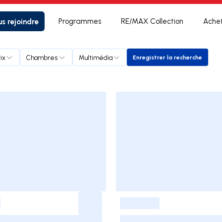
s rejoindre
Programmes
RE/MAX Collection
Ache
ix
Chambres
Multimédia
Enregistrer la recherche
Enregistrer la rech
-
-