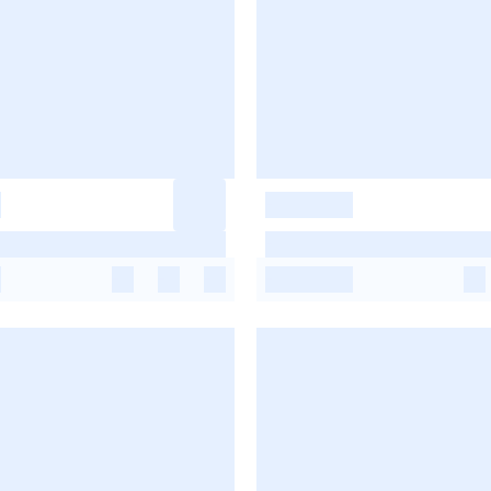
-
-
-
-
-
-
-