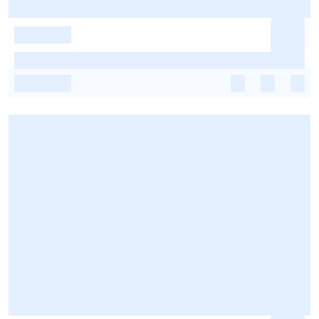
-
-
-
-
-
-