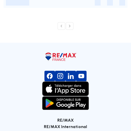
-
-
-
-
RE/MAX
RE/MAX International