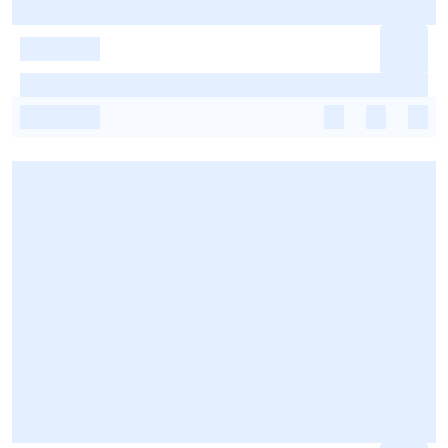
-
-
-
-
-
-