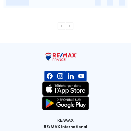
-
-
-
-
RE/MAX
RE/MAX International