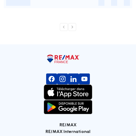
-
-
-
-
RE/MAX
RE/MAX International