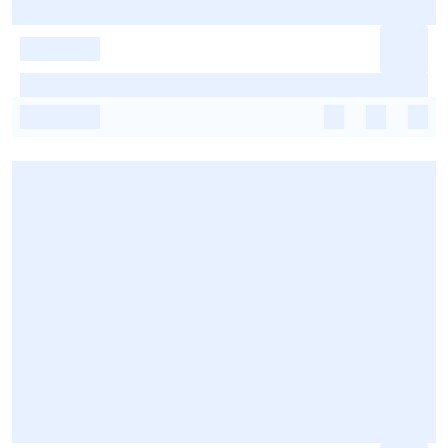
-
-
-
-
-
-