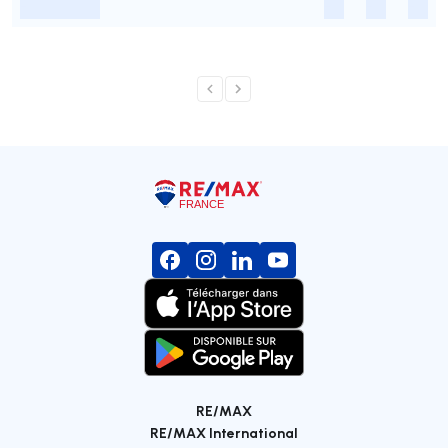
-
-
-
-
RE/MAX
RE/MAX International