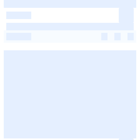
-
-
-
-
-
-