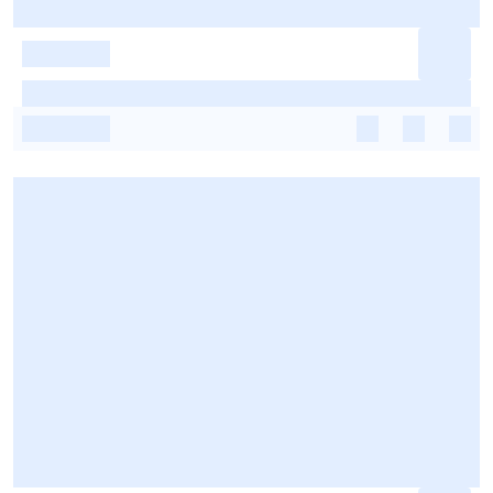
-
-
-
-
-
-