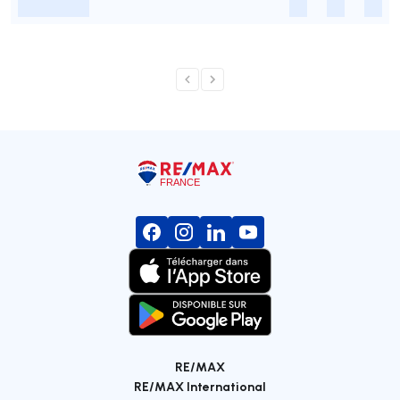
-
-
-
-
RE/MAX
RE/MAX International