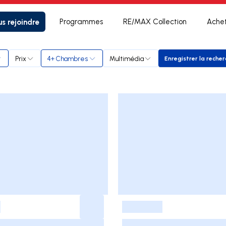
s rejoindre
Programmes
RE/MAX Collection
Ache
Prix
4+ Chambres
Multimédia
Enregistrer la reche
Enregistr
-
-