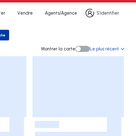
ter
Vendre
Agents/Agence
S’identifier
S’identifier
rche
er la recherche
Montrer la carte
Le plus récent
Montrer la carte
-
-