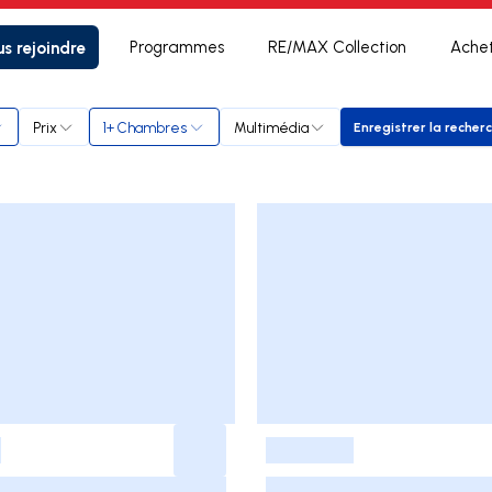
s rejoindre
Programmes
RE/MAX Collection
Ache
Prix
1+ Chambres
Multimédia
Enregistrer la recher
Enregistr
-
-