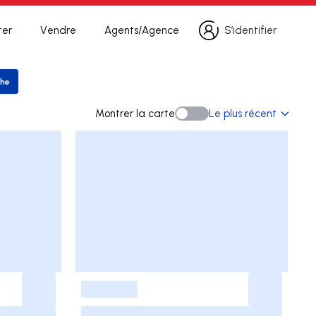
ter
Vendre
Agents/Agence
S’identifier
S’identifier
che
er la recherche
Montrer la carte
Le plus récent
Montrer la carte
-
-