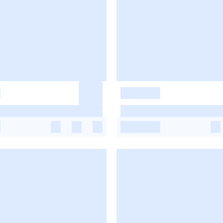
-
-
-
-
-
-
-