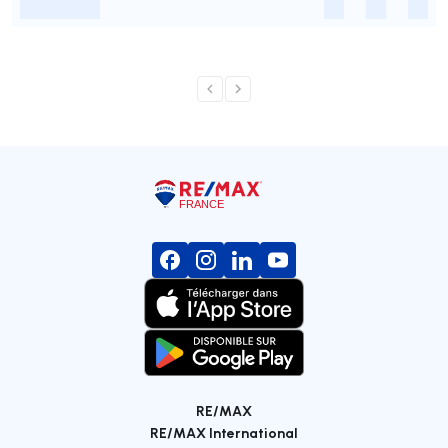
-
-
-
-
RE/MAX
RE/MAX International