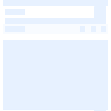
-
-
-
-
-
-