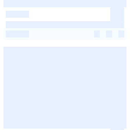
-
-
-
-
-
-