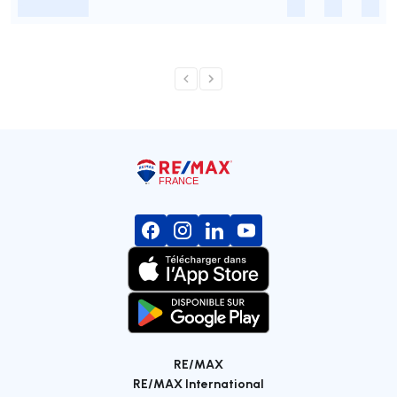
-
-
-
-
RE/MAX
RE/MAX International