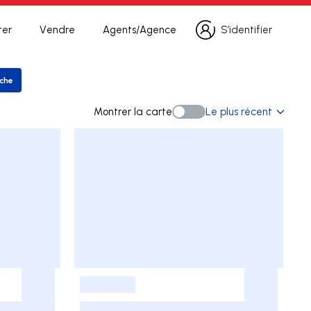
ter
Vendre
Agents/Agence
S’identifier
S’identifier
rche
er la recherche
Montrer la carte
Le plus récent
Montrer la carte
-
-