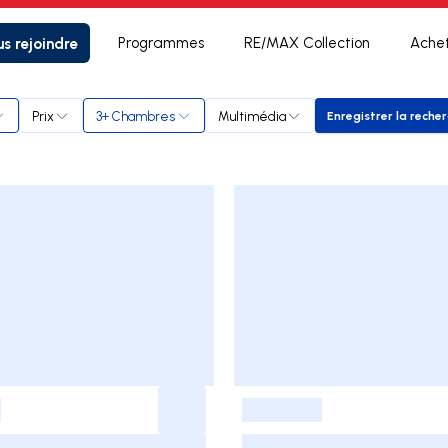
s rejoindre
Programmes
RE/MAX Collection
Ache
Prix
3+ Chambres
Multimédia
Enregistrer la reche
Enregistr
-
-