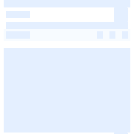
-
-
-
-
-
-