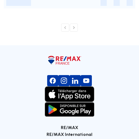
-
-
-
-
RE/MAX
RE/MAX International