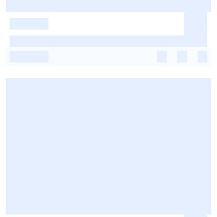
-
-
-
-
-
-