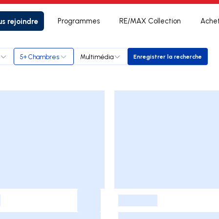
s rejoindre
Programmes
RE/MAX Collection
Ache
5+ Chambres
Multimédia
Enregistrer la recherche
Enregistrer la rec
-
-