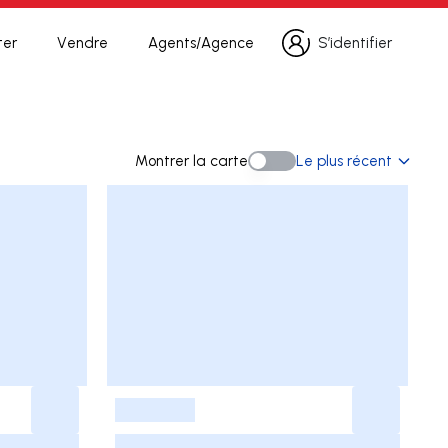
ter
Vendre
Agents/Agence
S’identifier
S’identifier
herche
Montrer la carte
Le plus récent
Montrer la carte
-
-