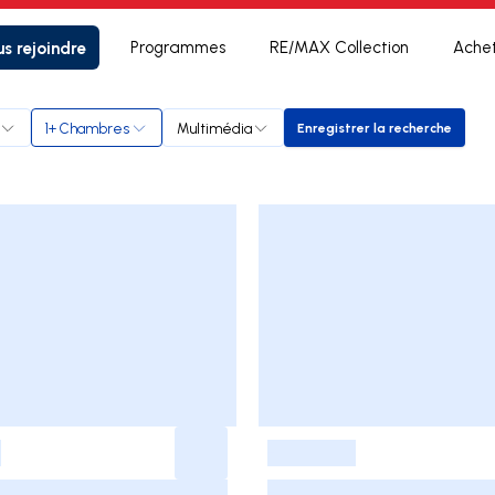
s rejoindre
Programmes
RE/MAX Collection
Ache
1+ Chambres
Multimédia
Enregistrer la recherche
Enregistrer la rec
-
-