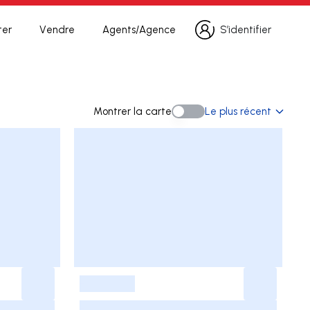
ter
Vendre
Agents/Agence
S’identifier
S’identifier
herche
Montrer la carte
Le plus récent
Montrer la carte
-
-