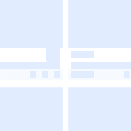
-
-
-
-
-
-
-