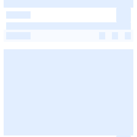
-
-
-
-
-
-