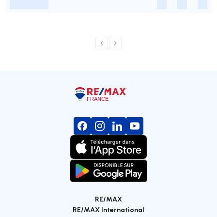
-
-
-
-
RE/MAX
RE/MAX International