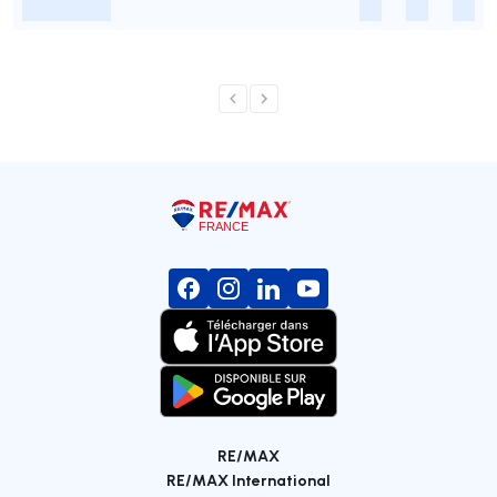
-
-
-
-
RE/MAX
RE/MAX International