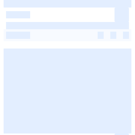
-
-
-
-
-
-