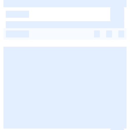
-
-
-
-
-
-