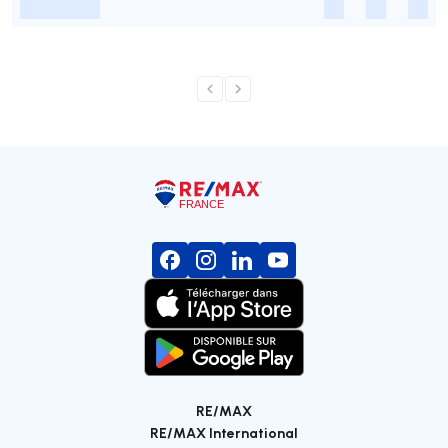
-
-
-
-
RE/MAX
RE/MAX International