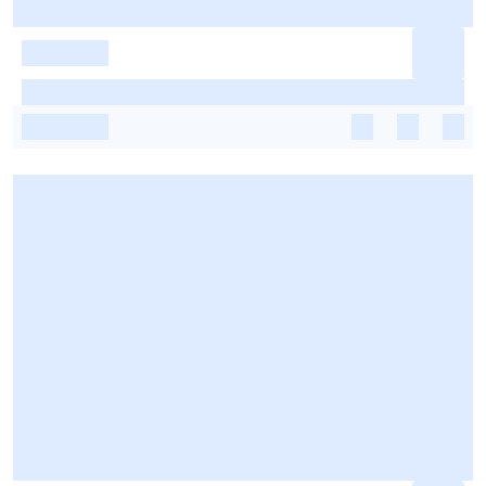
-
-
-
-
-
-