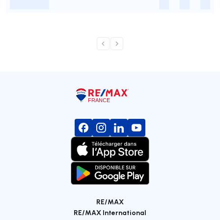
-
-
-
-
RE/MAX
RE/MAX International