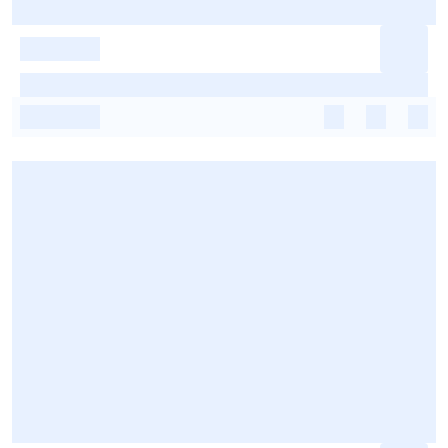
-
-
-
-
-
-