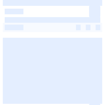
-
-
-
-
-
-