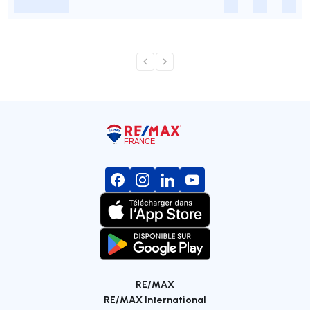
-
-
-
-
RE/MAX
RE/MAX International