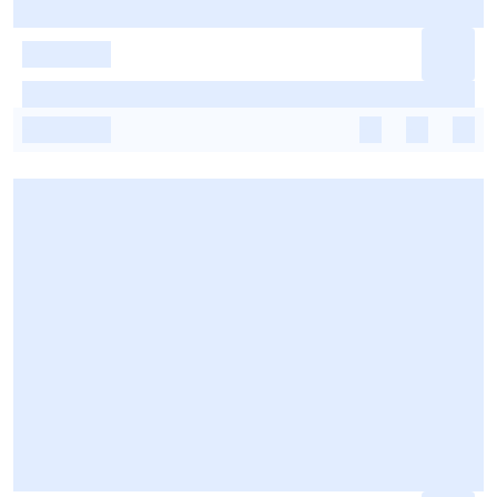
-
-
-
-
-
-