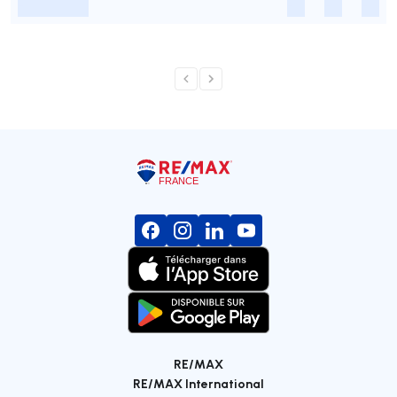
-
-
-
-
RE/MAX
RE/MAX International