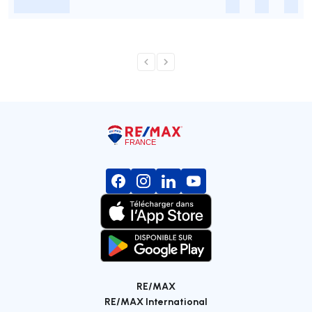
-
-
-
-
RE/MAX
RE/MAX International