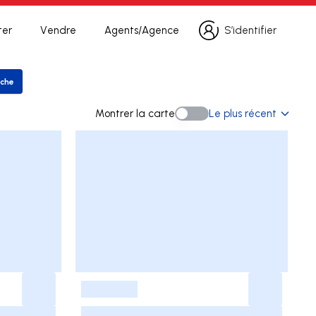
ter
Vendre
Agents/Agence
S’identifier
S’identifier
rche
rer la recherche
Montrer la carte
Le plus récent
Montrer la carte
-
-