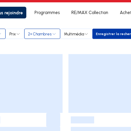
s rejoindre
Programmes
RE/MAX Collection
Ache
Prix
2+ Chambres
Multimédia
Enregistrer la reche
Enregist
-
-