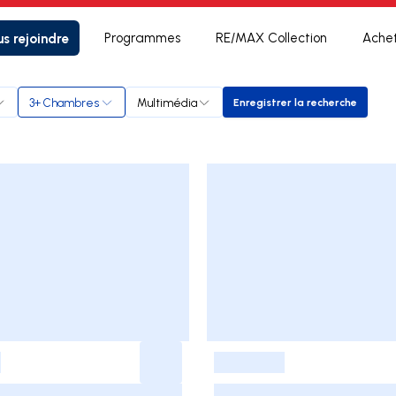
s rejoindre
Programmes
RE/MAX Collection
Ache
3+ Chambres
Multimédia
Enregistrer la recherche
Enregistrer la rech
-
-