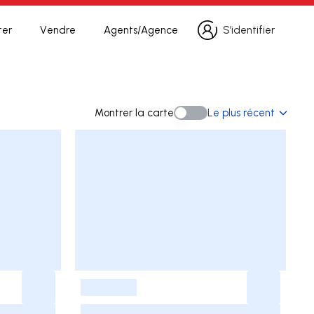
ter
Vendre
Agents/Agence
S’identifier
S’identifier
erche
Montrer la carte
Le plus récent
Montrer la carte
-
-